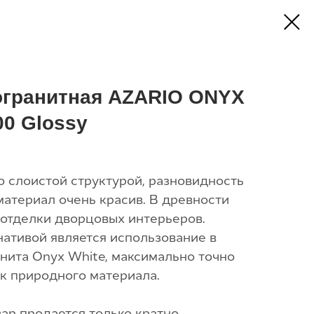
огранитная AZARIO ONYX
0 Glossy
о слоистой структурой, разновидность
материал очень красив. В древности
 отделки дворцовых интерьеров.
ативой является использование в
нита Onyx White, максимально точно
к природного материала.
ар продается только кратно