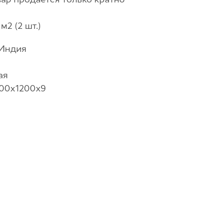
м2 (2 шт.)
 Индия
ая
00х1200х9