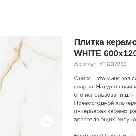
Плитка керам
WHITE 600х120
Артикул:
УТ007293
Оникс - это минерал с
кварца. Натуральный 
его использовали для
Превосходной альтерн
интерьерах керамогра
воссоздающих рисуно
Внимание! Данный тов