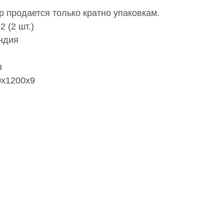
 продается только кратно упаковкам.
 (2 шт.)
ндия
я
0х1200х9