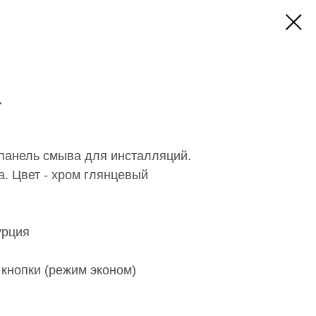
а
панель смыва для инсталляций.
а. Цвет - хром глянцевый
урция
кнопки (режим эконом)