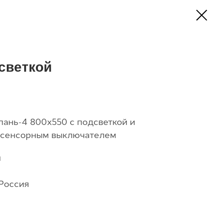
светкой
ань-4 800х550 c подсветкой и
и сенсорным выключателем
я
 Россия