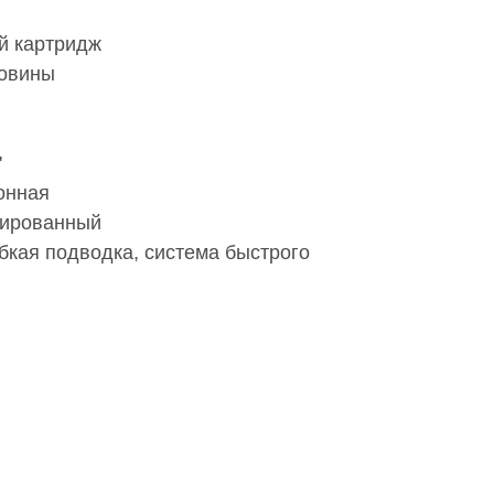
й картридж
ковины
'
онная
сированный
бкая подводка, система быстрого