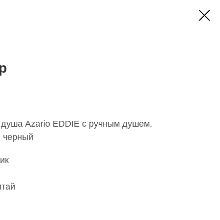
р
 душа Azario EDDIE с ручным душем,
, черный
ик
итай