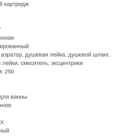
й картридж
'
онная
сированный
аэратор, душевая лейка, душевой шланг,
лейки, смеситель, эксцентрики
: 250
 для ванны
жное
ВХ
нный