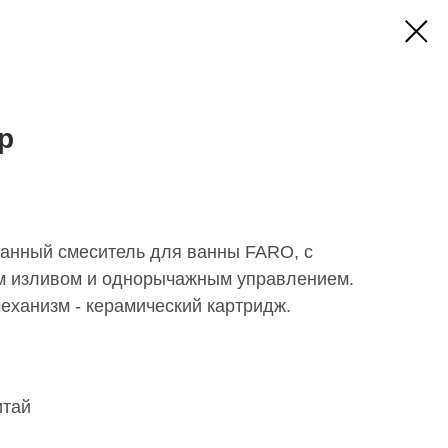
р
анный смеситель для ванны FARO, с
м изливом и однорычажным управлением.
механизм - керамический картридж.
итай